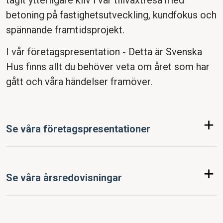
tagit ytterligare kliv i vår tillväxtresa med
betoning på fastighetsutveckling, kundfokus och
spännande framtidsprojekt.
I vår företagspresentation - Detta är Svenska
Hus finns allt du behöver veta om året som har
gått och våra händelser framöver.
+
Se våra företagspresentationer
Företagspresentation 2024-2025
+
Företagspresentation 2023-2024
Se våra årsredovisningar
Företagspresentation 2022-2023
Årsredovisning 2025
Företagspresentation 2021-2022