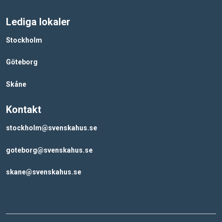
Årsredovisning 2013
Lediga lokaler
Stockholm
Årsredovisning 2012
Göteborg
Årsredovisning 2011
Skåne
Årsredovisning 2010
Kontakt
stockholm@svenskahus.se
goteborg@svenskahus.se
skane@svenskahus.se