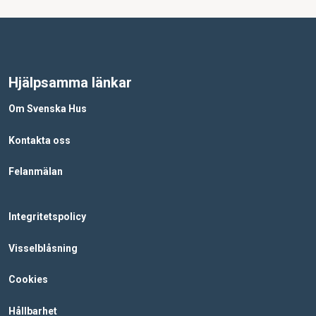
Årsredovisning 2024
Årsredovisning 2023
Årsredovisning 2022
Hjälpsamma länkar
Årsredovisning 2021
Om Svenska Hus
Årsredovisning 2020
Kontakta oss
Årsredovisning 2019
Felanmälan
Årsredovisning 2018
Integritetspolicy
Årsredovisning 2017
Visselblåsning
Årsredovisning 2016
Cookies
Årsredovisning 2015
Hållbarhet
Årsredovisning 2014