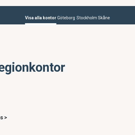
Visa alla kontor
Göteborg
Stockholm
Skåne
egionkontor
ps
>