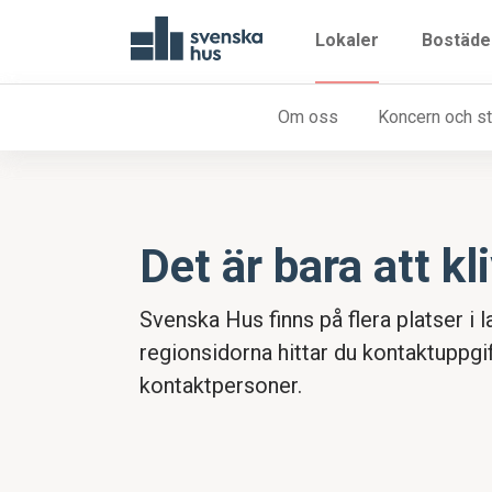
Lokaler
Bostäde
Om oss
Lediga lokaler
Koncern och st
Pr
Det är bara att kl
Svenska Hus
finns på flera platser i 
regionsidorna hittar du kontaktuppgift
kontaktpersoner.