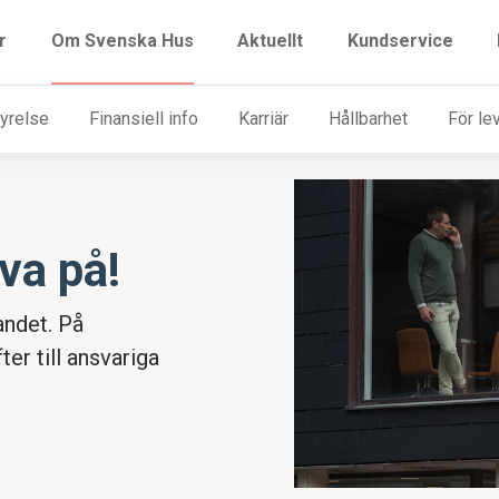
r
Om Svenska Hus
Aktuellt
Kundservice
yrelse
ojekt
Fastigheter
Finansiell info
Rådgivning
Karriär
Hållbarhet
Visning
Hyresgäs
För le
iva på!
landet. På
er till ansvariga