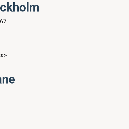
ockholm
 67
ps
>
åne