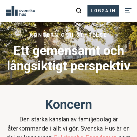
LOGGA IN
KONCERN OCH STYRELSE
Ett gemensamt och
långsiktigt perspektiv
Koncern
Den starka känslan av familjebolag är
återkommande i allt vi gör. Svenska Hus är en