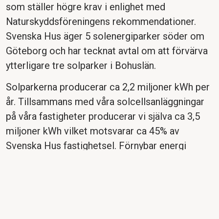
som ställer högre krav i enlighet med
Naturskyddsföreningens rekommendationer.
Svenska Hus äger 5 solenergiparker söder om
Göteborg och har tecknat avtal om att förvärva
ytterligare tre solparker i Bohuslän.
Solparkerna producerar ca 2,2 miljoner kWh per
år. Tillsammans med våra solcellsanläggningar
på våra fastigheter producerar vi själva ca 3,5
miljoner kWh vilket motsvarar ca 45% av
Svenska Hus fastighetsel. Förnybar energi
hjälper oss både att värna om miljön.
Energiförbättrande samarbeten
Svenska Hus arbetar löpande med
energiförbättringar i syfte att minska